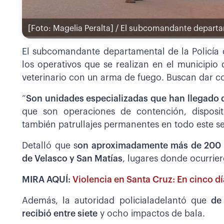
[Foto: Magelia Peralta] / El subcomandante departame
El subcomandante departamental de la Policía 
los operativos que se realizan en el municipio
veterinario con un arma de fuego. Buscan dar co
“
Son unidades especializadas que han llegado 
que son operaciones de contención, disposi
también patrullajes permanentes en todo este se
Detalló que s
on aproximadamente más de 200 efe
de Velasco y San Matías
, lugares donde ocurrier
MIRA AQUÍ:
Violencia en Santa Cruz: En cinco d
Además, la autoridad policialadelantó que
de
recibió entre siete
y ocho impactos de bala.