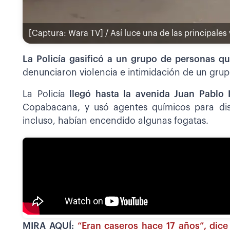
[Captura: Wara TV] / Así luce una de las principales 
La Policía gasificó a un grupo de personas q
denunciaron violencia e intimidación de un gru
La Policía
llegó hasta la avenida Juan Pablo I
Copabacana, y usó agentes químicos para dis
incluso, habían encendido algunas fogatas.
MIRA AQUÍ:
“Eran caseros hace 17 años”, dic