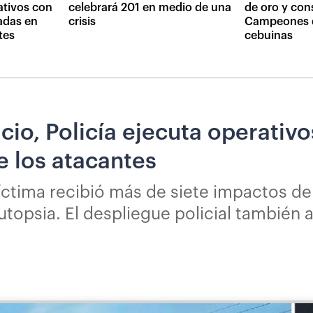
ativos con
celebrará 201 en medio de una
de oro y con
adas en
crisis
Campeones d
tes
cebuinas
cio, Policía ejecuta operativ
e los atacantes
tima recibió más de siete impactos de ba
utopsia. El despliegue policial también 