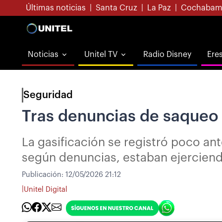
Últimas noticias
|
Santa Cruz
|
La Paz
|
Cochabam
Noticias
Unitel TV
Radio Disney
Ere
Seguridad
Tras denuncias de saqueo y 
La gasificación se registró poco ant
según denuncias, estaban ejerciend
Publicación:
12/05/2026 21:12
|
Unitel Digital