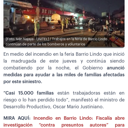
[Foto: Iván Najaya - UNITEL] / Trabajos en la feria de Barrio Lindo
continúan de parte de los bomberos y voluntarios
En medio del incendio en la feria Barrio Lindo que inició
la madrugada de este jueves y continúa siendo
combatiendo por la noche, el Gobierno
anunció
medidas para ayudar a las miles de familias afectadas
por este siniestro.
“Casi 15.000 familias
están trabajadoras están en
riesgo o lo han perdido todo”, manifestó el ministro de
Desarrollo Productivo, Oscar Mario Justiniano.
MIRA AQUÍ:
Incendio en Barrio Lindo: Fiscalía abre
investigación “contra presuntos autores” para