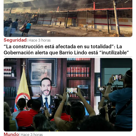
Seguridad
Hace 3 horas
“La construcción está afectada en su totalidad”: La
Gobernación alerta que Barrio Lindo está “inutilizable”
Mundo
Hace 3 horas