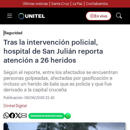
|
|
|
Últimas noticias
Santa Cruz
La Paz
Cochabamba
En vivo
Seguridad
Tras la intervención policial,
hospital de San Julián reporta
atención a 26 heridos
Según el reporte, entre los afectados se encuentran
personas golpeadas, afectadas por gasificación e
incluso un herido de bala que es policìa y que fue
derivado a la capital cruceña
Publicación:
06/06/2026 22:42
|
Unitel Digital