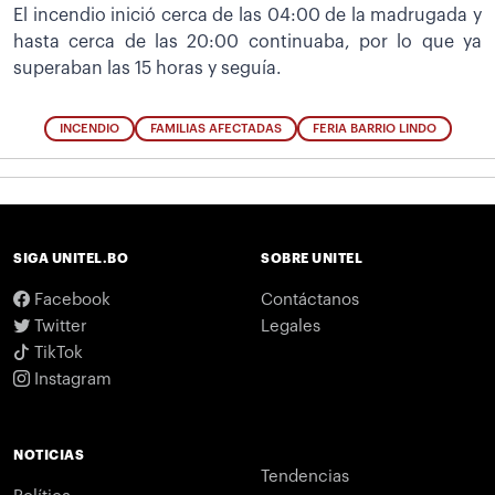
El incendio inició cerca de las 04:00 de la madrugada y
hasta cerca de las 20:00 continuaba, por lo que ya
superaban las 15 horas y seguía.
INCENDIO
FAMILIAS AFECTADAS
FERIA BARRIO LINDO
SIGA UNITEL.BO
SOBRE UNITEL
Facebook
Contáctanos
Twitter
Legales
TikTok
Instagram
NOTICIAS
Tendencias