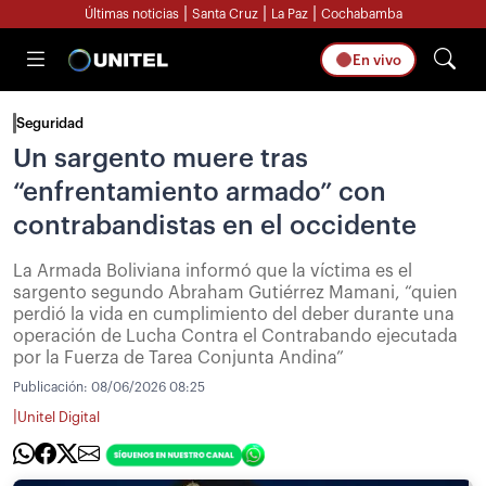
|
|
|
Últimas noticias
Santa Cruz
La Paz
Cochabamba
En vivo
Seguridad
Un sargento muere tras
“enfrentamiento armado” con
contrabandistas en el occidente
La Armada Boliviana informó que la víctima es el
sargento segundo Abraham Gutiérrez Mamani, “quien
perdió la vida en cumplimiento del deber durante una
operación de Lucha Contra el Contrabando ejecutada
por la Fuerza de Tarea Conjunta Andina”
Publicación:
08/06/2026 08:25
|
Unitel Digital