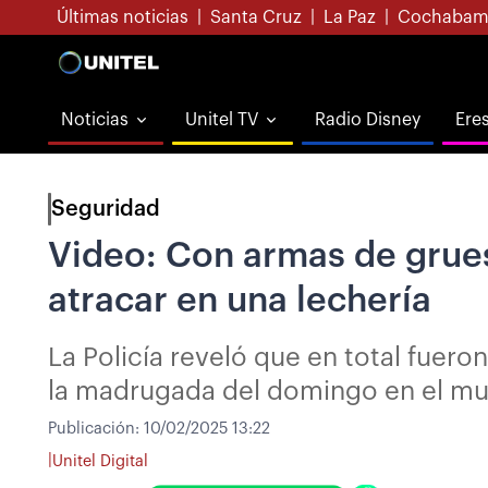
Últimas noticias
|
Santa Cruz
|
La Paz
|
Cochabam
Noticias
Unitel TV
Radio Disney
Ere
Seguridad
Video: Con armas de grueso
atracar en una lechería
La Policía reveló que en total fuero
la madrugada del domingo en el mu
Publicación:
10/02/2025 13:22
|
Unitel Digital