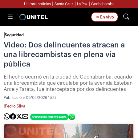
|
|
|
Últimas noticias
Santa Cruz
La Paz
Cochabamba
En vivo
Seguridad
Video: Dos delincuentes atracan a
una librecambistas en plena vía
pública
El hecho ocurrió en la ciudad de Cochabamba, cuando
una librecambista que circulaba por la avenida Esteban
Arce y Tarata, fue interceptada por dos delincuentes
Publicación:
09/05/2026 17:27
|
Pedro Silva