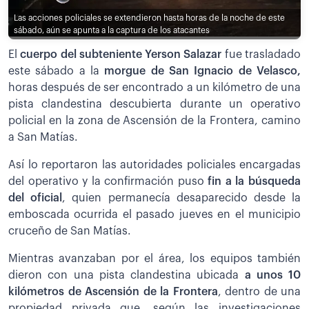
Las acciones policiales se extendieron hasta horas de la noche de este
sábado, aún se apunta a la captura de los atacantes
El
cuerpo del subteniente Yerson Salazar
fue trasladado
este sábado a la
morgue de San Ignacio de Velasco,
horas después de ser encontrado a un kilómetro de una
pista clandestina descubierta durante un operativo
policial en la zona de Ascensión de la Frontera, camino
a San Matías.
Así lo reportaron las autoridades policiales encargadas
del operativo y la confirmación puso
fin a la búsqueda
del oficial
, quien permanecía desaparecido desde la
emboscada ocurrida el pasado jueves en el municipio
cruceño de San Matías.
Mientras avanzaban por el área, los equipos también
dieron con una pista clandestina ubicada
a unos 10
kilómetros de Ascensión de la Frontera
, dentro de una
propiedad privada que, según las investigaciones