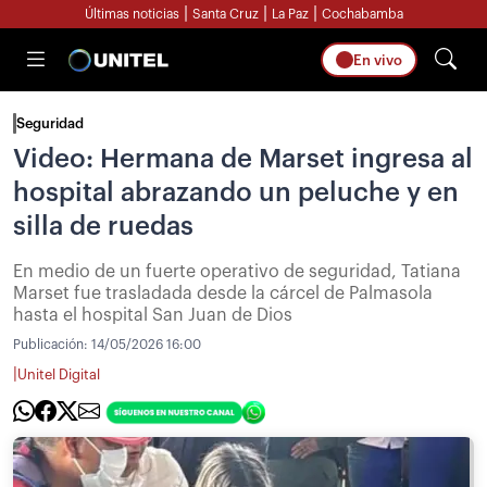
|
|
|
Últimas noticias
Santa Cruz
La Paz
Cochabamba
En vivo
Seguridad
Video: Hermana de Marset ingresa al
hospital abrazando un peluche y en
silla de ruedas
En medio de un fuerte operativo de seguridad, Tatiana
Marset fue trasladada desde la cárcel de Palmasola
hasta el hospital San Juan de Dios
Publicación:
14/05/2026 16:00
|
Unitel Digital