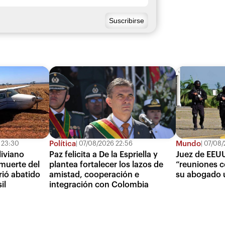
Política
Mundo
 23:30
07/08/2026 22:56
07/08/
iviano
Paz felicita a De la Espriella y
Juez de EEUU
muerte del
plantea fortalecer los lazos de
“reuniones c
rió abatido
amistad, cooperación e
su abogado 
il
integración con Colombia