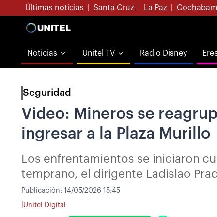
Últimas noticias
|
Santa Cruz
|
La Paz
|
Cochabam
Noticias
Unitel TV
Radio Disney
Ere
Seguridad
Video: Mineros se reagrup
ingresar a la Plaza Murillo
Los enfrentamientos se iniciaron cu
temprano, el dirigente Ladislao Pra
Publicación:
14/05/2026 15:45
|
Unitel Digital