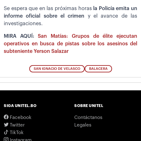
Se espera que en las próximas horas
la Policía emita un
informe oficial sobre el crimen
y el avance de las
investigaciones.
MIRA AQUÍ:
San Matías: Grupos de élite ejecutan
operativos en busca de pistas sobre los asesinos del
subteniente Yerson Salazar
SAN IGNACIO DE VELASCO
BALACERA
SIGA UNITEL.BO
SOBRE UNITEL
Facebook
Contáctanos
Twitter
Legales
TikTok
Instagram