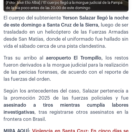
[Foto: José Elio Alba] / El cuerpo llegó a la morgue judicial de la Pampa
de la Isla poco antes de las 20:00 de este domingo
El cuerpo del subteniente
Yerson Salazar llegó la noche
de este domingo a Santa Cruz de la Sierra,
luego de ser
trasladado en un helicóptero de las Fuerzas Armadas
desde San Matías, donde el uniformado fue hallado sin
vida el sábado cerca de una pista clandestina.
Tras su arribo al
aeropuerto El Trompillo,
los restos
fueron derivados a la morgue judicial para la realización
de las pericias forenses, de acuerdo con el reporte de
las fuerzas del orden.
Según los antecedentes del caso, Salazar pertenecía a
la promoción 2025 de las fuerzas policiales y fue
asesinado a tiros mientras cumplía labores
investigativas
, tras registrarse otros asesinatos en la
frontera con Brasil.
MIRA AQUÍ:
Violencia en Santa Cruz: En cinco días se