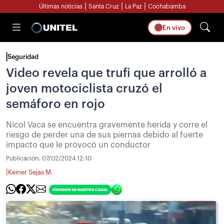
|
|
|
Últimas noticias
Santa Cruz
La Paz
Cochabamba
En vivo
Seguridad
Video revela que trufi que arrolló a
joven motociclista cruzó el
semáforo en rojo
Nicol Vaca se encuentra gravemente herida y corre el
riesgo de perder una de sus piernas debido al fuerte
impacto que le provocó un conductor
Publicación:
07/02/2024 12:10
|
Keiner Sejas M.