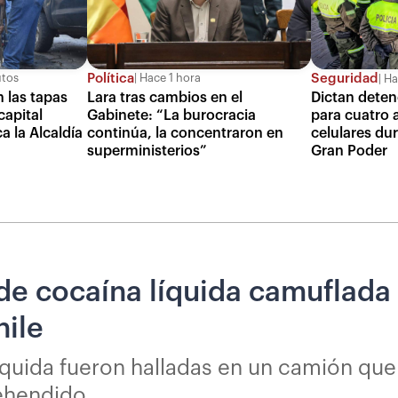
Política
Seguridad
utos
Hace 1 hora
Ha
 las tapas
Lara tras cambios en el
Dictan deten
capital
Gabinete: “La burocracia
para cuatro 
a la Alcaldía
continúa, la concentraron en
celulares dur
superministerios”
Gran Poder
de cocaína líquida camuflada 
hile
íquida fueron halladas en un camión que
rehendido