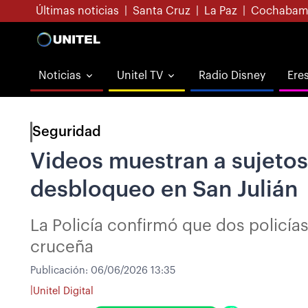
Últimas noticias
|
Santa Cruz
|
La Paz
|
Cochabam
Noticias
Unitel TV
Radio Disney
Ere
Seguridad
Videos muestran a sujeto
desbloqueo en San Julián
La Policía confirmó que dos policías
cruceña
Publicación:
06/06/2026 13:35
|
Unitel Digital