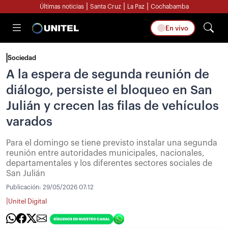
|
|
|
Últimas noticias
Santa Cruz
La Paz
Cochabamba
En vivo
Sociedad
A la espera de segunda reunión de
diálogo, persiste el bloqueo en San
Julián y crecen las filas de vehículos
varados
Para el domingo se tiene previsto instalar una segunda
reunión entre autoridades municipales, nacionales,
departamentales y los diferentes sectores sociales de
San Julián
Publicación:
29/05/2026 07:12
|
Unitel Digital