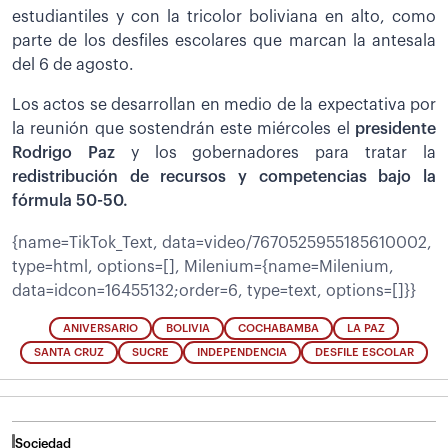
estudiantiles y con la tricolor boliviana en alto, como
parte de los desfiles escolares que marcan la antesala
del 6 de agosto.
Los actos se desarrollan en medio de la expectativa por
la reunión que sostendrán este miércoles el
presidente
Rodrigo Paz
y los gobernadores para tratar la
redistribución de recursos y competencias bajo la
fórmula 50-50.
{name=TikTok_Text, data=video/7670525955185610002,
type=html, options=[], Milenium={name=Milenium,
data=idcon=16455132;order=6, type=text, options=[]}}
ANIVERSARIO
BOLIVIA
COCHABAMBA
LA PAZ
SANTA CRUZ
SUCRE
INDEPENDENCIA
DESFILE ESCOLAR
Sociedad