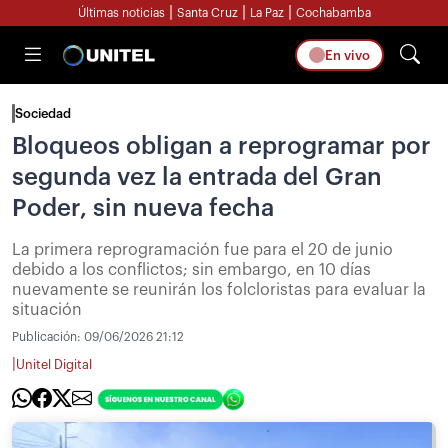
|
|
|
Últimas noticias
Santa Cruz
La Paz
Cochabamba
En vivo
Sociedad
Bloqueos obligan a reprogramar por
segunda vez la entrada del Gran
Poder, sin nueva fecha
La primera reprogramación fue para el 20 de junio
debido a los conflictos; sin embargo, en 10 días
nuevamente se reunirán los folcloristas para evaluar la
situación
Publicación:
09/06/2026 21:12
|
Unitel Digital