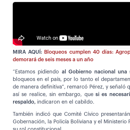
MIRA AQUÍ:
Bloqueos cumplen 40 días: Agrope
demorará de seis meses a un año
“Estamos pidiendo
al Gobierno nacional una 
bloqueos en el país, por lo tanto el departame
de manera definitiva”, remarcó Pérez, y señaló q
así se realice, sin embargo, que
si es necesar
respaldo,
indicaron en el cabildo.
También indicó que Comité Cívico presentarán
Gobernación, la Policía Boliviana y el Ministeri
su rol constitucional.