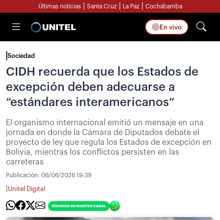
|
|
|
Últimas noticias
Santa Cruz
La Paz
Cochabamba
En vivo
Sociedad
CIDH recuerda que los Estados de
excepción deben adecuarse a
“estándares interamericanos”
El organismo internacional emitió un mensaje en una
jornada en donde la Cámara de Diputados debate el
proyecto de ley que regula los Estados de excepción en
Bolivia, mientras los conflictos persisten en las
carreteras
Publicación:
06/06/2026 19:39
|
Unitel Digital