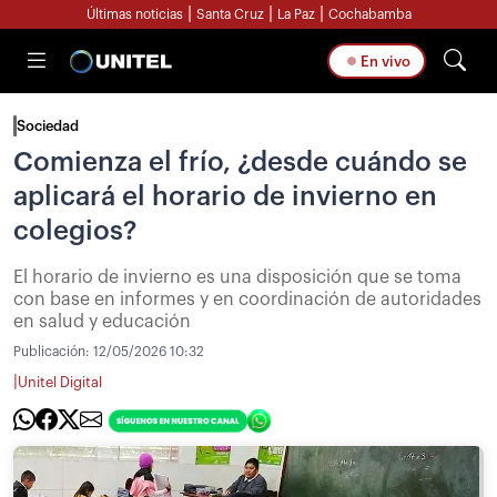
|
|
|
Últimas noticias
Santa Cruz
La Paz
Cochabamba
En vivo
Sociedad
Comienza el frío, ¿desde cuándo se
aplicará el horario de invierno en
colegios?
El horario de invierno es una disposición que se toma
con base en informes y en coordinación de autoridades
en salud y educación
Publicación:
12/05/2026 10:32
|
Unitel Digital