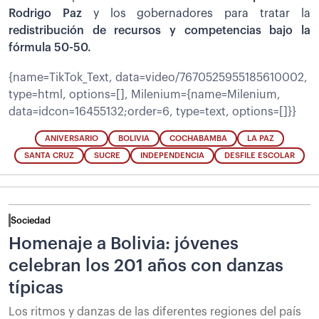
Rodrigo Paz
y los gobernadores para tratar la
redistribución de recursos y competencias bajo la
fórmula 50-50.
{name=TikTok_Text, data=video/7670525955185610002,
type=html, options=[], Milenium={name=Milenium,
data=idcon=16455132;order=6, type=text, options=[]}}
ANIVERSARIO
BOLIVIA
COCHABAMBA
LA PAZ
SANTA CRUZ
SUCRE
INDEPENDENCIA
DESFILE ESCOLAR
Sociedad
Homenaje a Bolivia: jóvenes
celebran los 201 años con danzas
típicas
Los ritmos y danzas de las diferentes regiones del país