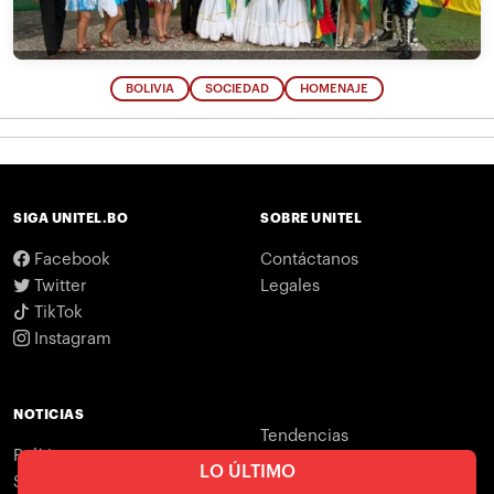
BOLIVIA
SOCIEDAD
HOMENAJE
SIGA UNITEL.BO
SOBRE UNITEL
Facebook
Contáctanos
Twitter
Legales
TikTok
Instagram
NOTICIAS
Tendencias
Política
Branded content
LO ÚLTIMO
Seguridad
Virales