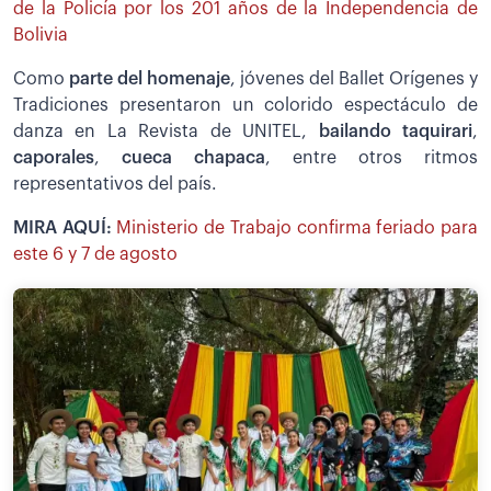
de la Policía por los 201 años de la Independencia de
Bolivia
Como
parte del homenaje
, jóvenes del Ballet Orígenes y
Tradiciones presentaron un colorido espectáculo de
danza en La Revista de UNITEL,
bailando taquirari
,
caporales
,
cueca chapaca
, entre otros ritmos
representativos del país.
MIRA AQUÍ:
Ministerio de Trabajo confirma feriado para
este 6 y 7 de agosto