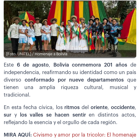
[Foto: UNITEL] / Homenaje a Bolivia
Este
6 de agosto
,
Bolivia conmemora 201 años
de
independencia, reafirmando su identidad como un país
diverso
conformado por nueve departamentos
que
tienen una amplia riqueza cultural, musical y
tradicional.
En esta fecha cívica, los
ritmos
del
oriente
,
occidente
,
sur
y
los valles se hacen sentir
en distintos actos,
reflejando la esencia y el orgullo de cada región.
MIRA AQUÍ:
Civismo y amor por la tricolor: El homenaje