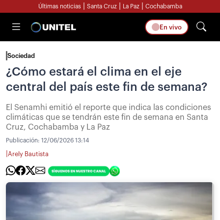
|
|
|
Últimas noticias
Santa Cruz
La Paz
Cochabamba
En vivo
Sociedad
¿Cómo estará el clima en el eje
central del país este fin de semana?
El Senamhi emitió el reporte que indica las condiciones
climáticas que se tendrán este fin de semana en Santa
Cruz, Cochabamba y La Paz
Publicación:
12/06/2026 13:14
|
Arely Bautista