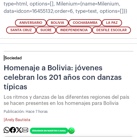
type=html, options=[], Milenium={name=Milenium,
data=idcon=16455132;order=6, type=text, options=[]}}
ANIVERSARIO
BOLIVIA
COCHABAMBA
LA PAZ
SANTA CRUZ
SUCRE
INDEPENDENCIA
DESFILE ESCOLAR
Sociedad
Homenaje a Bolivia: jóvenes
celebran los 201 años con danzas
típicas
Los ritmos y danzas de las diferentes regiones del país
se hacen presentes en los homenajes para Bolivia
Publicación:
Hace 7 horas
|
Arely Bautista