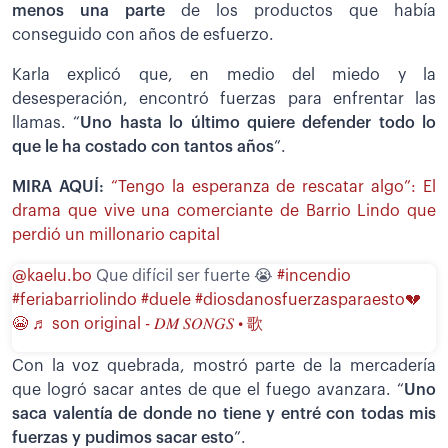
menos una parte
de los productos que había
conseguido con años de esfuerzo.
Karla explicó que, en medio del miedo y la
desesperación, encontró fuerzas para enfrentar las
llamas. “
Uno hasta lo último quiere defender todo lo
que le ha costado con tantos años
”.
MIRA AQUÍ:
“Tengo la esperanza de rescatar algo”: El
drama que vive una comerciante de Barrio Lindo que
perdió un millonario capital
@kaelu.bo
Que difícil ser fuerte 😭
#incendio
#feriabarriolindo
#duele
#diosdanosfuerzasparaesto💔
😭
♬ son original - 𝐷𝑀 𝑆𝑂𝑁𝐺𝑆 • 歌
Con la voz quebrada, mostró parte de la mercadería
que logró sacar antes de que el fuego avanzara. “
Uno
saca valentía de donde no tiene y entré con todas mis
fuerzas y pudimos sacar esto
”.