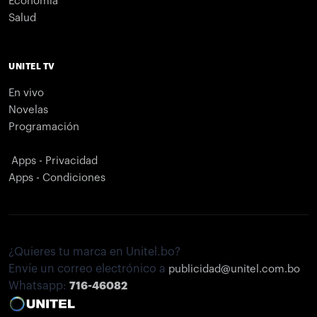
Economía
Salud
UNITEL TV
En vivo
Novelas
Programación
Apps - Privacidad
Apps - Condiciones
¿Quieres tu marca en Unitel.bo?
Envíe un correo electrónico a
publicidad@unitel.com.bo
Whatsapp:
716-46082