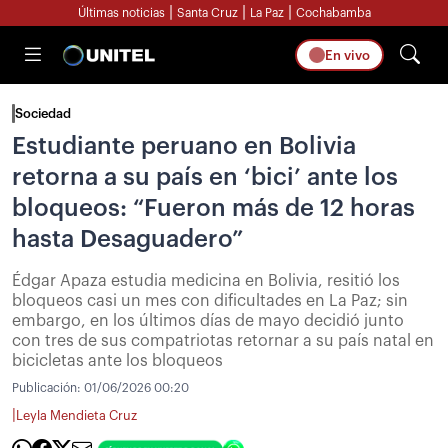
|
|
|
Últimas noticias
Santa Cruz
La Paz
Cochabamba
En vivo
Sociedad
Estudiante peruano en Bolivia
retorna a su país en ‘bici’ ante los
bloqueos: “Fueron más de 12 horas
hasta Desaguadero”
Édgar Apaza estudia medicina en Bolivia, resitió los
bloqueos casi un mes con dificultades en La Paz; sin
embargo, en los últimos días de mayo decidió junto
con tres de sus compatriotas retornar a su país natal en
bicicletas ante los bloqueos
Publicación:
01/06/2026 00:20
|
Leyla Mendieta Cruz