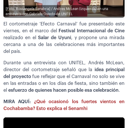
[Foto: Rossangela Sanabria] / Andres McLean (izquierda) en una
entrevista con Gabriela Oviedo de UNITEL
El cortometraje ‘Efecto Carnaval’ fue presentado este
viernes, en el marco del
Festival Internacional de Cine
realizado en el
Salar de Uyuni
, y propone una mirada
cercana a una de las celebraciones más importantes
del país.
Durante una entrevista con UNITEL, Andrés McLean,
director del cortometraje señaló que la
idea principal
del proyecto
fue reflejar que el Carnaval no solo se vive
en las entradas o en los días de fiesta, sino también en
el
esfuerzo de quienes hacen posible esa celebración
.
MIRA AQUÍ:
¿Qué ocasionó los fuertes vientos en
Cochabamba? Esto explica el Senamhi