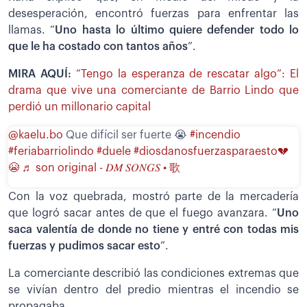
desesperación, encontró fuerzas para enfrentar las
llamas. “
Uno hasta lo último quiere defender todo lo
que le ha costado con tantos años
”.
MIRA AQUÍ:
“Tengo la esperanza de rescatar algo”: El
drama que vive una comerciante de Barrio Lindo que
perdió un millonario capital
@kaelu.bo
Que difícil ser fuerte 😭
#incendio
#feriabarriolindo
#duele
#diosdanosfuerzasparaesto💔
😭
♬ son original - 𝐷𝑀 𝑆𝑂𝑁𝐺𝑆 • 歌
Con la voz quebrada, mostró parte de la mercadería
que logró sacar antes de que el fuego avanzara. “
Uno
saca valentía de donde no tiene y entré con todas mis
fuerzas y pudimos sacar esto
”.
La comerciante describió las condiciones extremas que
se vivían dentro del predio mientras el incendio se
propagaba.