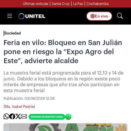
|
|
|
Últimas noticias
Santa Cruz
La Paz
Cochabamba
En vivo
Sociedad
Feria en vilo: Bloqueo en San Julián
pone en riesgo la “Expo Agro del
Este”, advierte alcalde
La muestra ferial está programada para el 12,13 y 14 de
junio. Debido a los bloqueos en la región existe poco
interés de empresas que año tras años participan en
esta muestra ferial
Publicación:
03/06/2026 12:05
|
Ma. Isabel Pedriel