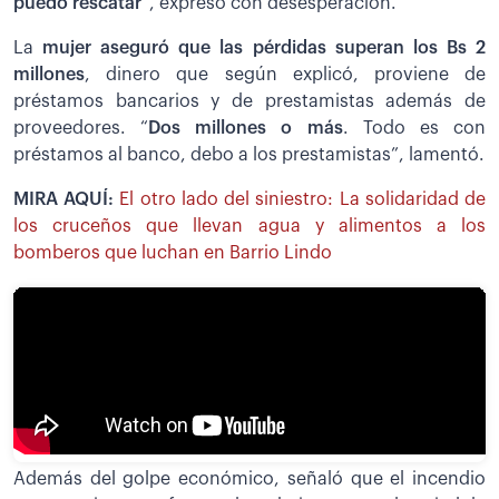
puedo rescatar
”, expresó con desesperación.
La
mujer aseguró que las pérdidas superan los Bs 2
millones
, dinero que según explicó, proviene de
préstamos bancarios y de prestamistas además de
proveedores. “
Dos millones o más
. Todo es con
préstamos al banco, debo a los prestamistas”, lamentó.
MIRA AQUÍ:
El otro lado del siniestro: La solidaridad de
los cruceños que llevan agua y alimentos a los
bomberos que luchan en Barrio Lindo
Además del golpe económico, señaló que el incendio