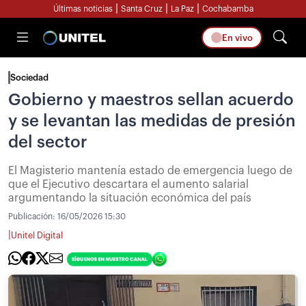
|
|
|
Últimas noticias
Santa Cruz
La Paz
Cochabamba
En vivo
Sociedad
Gobierno y maestros sellan acuerdo
y se levantan las medidas de presión
del sector
El Magisterio mantenía estado de emergencia luego de
que el Ejecutivo descartara el aumento salarial
argumentando la situación económica del país
Publicación:
16/05/2026 15:30
|
Unitel Digital