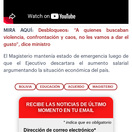
MIRA AQUÍ:
Desbloqueos: “A quienes buscaban
violencia, confrontación y caos, no les vamos a dar el
gusto”, dice ministro
El Magisterio mantenía estado de emergencia luego de
que el Ejecutivo descartara el aumento salarial
argumentando la situación económica del país.
BOLIVIA
EDUCACIÓN
ACUERDO
MAGISTERIO
RECIBE LAS NOTICIAS DE ÚLTIMO
MOMENTO EN TU EMAIL
*
indica que es obligatorio
Dirección de correo electrónico
*