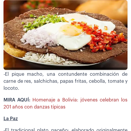
-El pique macho, una contundente combinación de
carne de res, salchichas, papas fritas, cebolla, tomate y
locoto.
MIRA AQUÍ:
Homenaje a Bolivia: jóvenes celebran los
201 años con danzas típicas
La Paz
-El tradicional plato paceño: elaborado originalmente