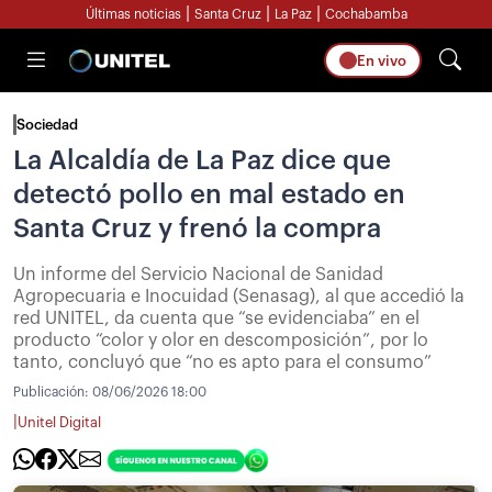
|
|
|
Últimas noticias
Santa Cruz
La Paz
Cochabamba
En vivo
Sociedad
La Alcaldía de La Paz dice que
detectó pollo en mal estado en
Santa Cruz y frenó la compra
Un informe del Servicio Nacional de Sanidad
Agropecuaria e Inocuidad (Senasag), al que accedió la
red UNITEL, da cuenta que “se evidenciaba” en el
producto “color y olor en descomposición”, por lo
tanto, concluyó que “no es apto para el consumo”
Publicación:
08/06/2026 18:00
|
Unitel Digital