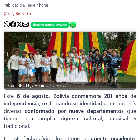
Publicación:
Hace 7 horas
|
Arely Bautista
[Foto: UNITEL] / Homenaje a Bolivia
Este
6 de agosto
,
Bolivia conmemora 201 años
de
independencia, reafirmando su identidad como un país
diverso
conformado por nueve departamentos
que
tienen una amplia riqueza cultural, musical y
tradicional.
En esta fecha cívica, los
ritmos
del
oriente
,
occidente
,