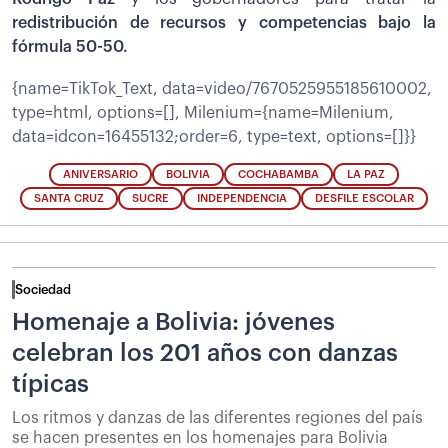
redistribución de recursos y competencias bajo la
fórmula 50-50.
{name=TikTok_Text, data=video/7670525955185610002,
type=html, options=[], Milenium={name=Milenium,
data=idcon=16455132;order=6, type=text, options=[]}}
ANIVERSARIO
BOLIVIA
COCHABAMBA
LA PAZ
SANTA CRUZ
SUCRE
INDEPENDENCIA
DESFILE ESCOLAR
Sociedad
Homenaje a Bolivia: jóvenes
celebran los 201 años con danzas
típicas
Los ritmos y danzas de las diferentes regiones del país
se hacen presentes en los homenajes para Bolivia