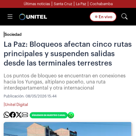
|
|
|
Últimas noticias
Santa Cruz
La Paz
Cochabamba
En vivo
Sociedad
La Paz: Bloqueos afectan cinco rutas
principales y suspenden salidas
desde las terminales terrestres
Los puntos de bloqueo se encuentran en conexiones
hacia los Yungas, altiplano paceño, una ruta
interdepartamental y otra internacional
Publicación:
08/05/2026 15:44
|
Unitel Digital