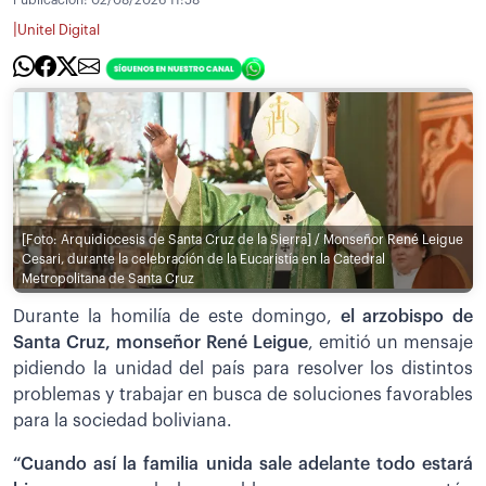
Publicación:
02/08/2026 11:58
|
Unitel Digital
[Foto: Arquidiocesis de Santa Cruz de la Sierra] / Monseñor René Leigue
Cesari, durante la celebración de la Eucaristía en la Catedral
Metropolitana de Santa Cruz
Durante la homilía de este domingo,
el arzobispo de
Santa Cruz, monseñor René Leigue
, emitió un mensaje
pidiendo la unidad del país para resolver los distintos
problemas y trabajar en busca de soluciones favorables
para la sociedad boliviana.
“Cuando así la familia unida sale adelante todo estará