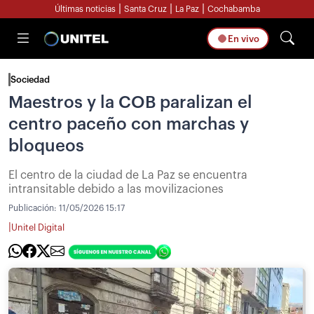
|
|
|
Últimas noticias
Santa Cruz
La Paz
Cochabamba
En vivo
Sociedad
Maestros y la COB paralizan el
centro paceño con marchas y
bloqueos
El centro de la ciudad de La Paz se encuentra
intransitable debido a las movilizaciones
Publicación:
11/05/2026 15:17
|
Unitel Digital