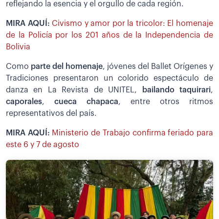
reflejando la esencia y el orgullo de cada región.
MIRA AQUÍ:
Civismo y amor por la tricolor: El homenaje
de la Policía por los 201 años de la Independencia de
Bolivia
Como
parte del homenaje
, jóvenes del Ballet Orígenes y
Tradiciones presentaron un colorido espectáculo de
danza en La Revista de UNITEL,
bailando taquirari
,
caporales
,
cueca chapaca
, entre otros ritmos
representativos del país.
MIRA AQUÍ:
Ministerio de Trabajo confirma feriado para
este 6 y 7 de agosto