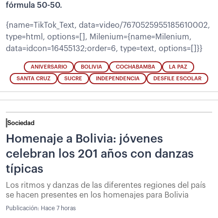
fórmula 50-50.
{name=TikTok_Text, data=video/7670525955185610002,
type=html, options=[], Milenium={name=Milenium,
data=idcon=16455132;order=6, type=text, options=[]}}
ANIVERSARIO
BOLIVIA
COCHABAMBA
LA PAZ
SANTA CRUZ
SUCRE
INDEPENDENCIA
DESFILE ESCOLAR
Sociedad
Homenaje a Bolivia: jóvenes
celebran los 201 años con danzas
típicas
Los ritmos y danzas de las diferentes regiones del país
se hacen presentes en los homenajes para Bolivia
Publicación:
Hace 7 horas