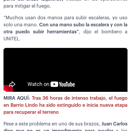
para mitigar el fuego.
“Muchos usan dos manos para subir escaleras, yo uso
solo una mano.
Con una mano subo la escalera y con la
otra puedo subir herramientas”
, dijo el bombero a
UNITEL.
MIRA AQUÍ:
Tras 36 horas de intenso trabajo, el fuego
en Barrio Lindo ha sido extinguido e inicia nueva etapa
para recuperar el terreno
Pese a este problema en uno de sus brazos,
Juan Carlos
dice que no es un impedimento para ayudar
a las