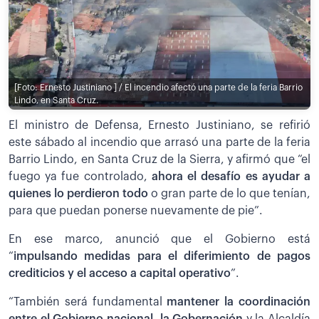
[Foto: Ernesto Justiniano ] / El incendio afectó una parte de la feria Barrio
Lindo, en Santa Cruz.
El ministro de Defensa, Ernesto Justiniano, se refirió
este sábado al incendio que arrasó una parte de la feria
Barrio Lindo, en Santa Cruz de la Sierra, y afirmó que “el
fuego ya fue controlado,
ahora el desafío es ayudar a
quienes lo perdieron todo
o gran parte de lo que tenían,
para que puedan ponerse nuevamente de pie”.
En ese marco, anunció que el Gobierno está
“
impulsando medidas para el diferimiento de pagos
crediticios y el acceso a capital operativo
”.
“También será fundamental
mantener la coordinación
entre el Gobierno nacional, la Gobernación
y la Alcaldía