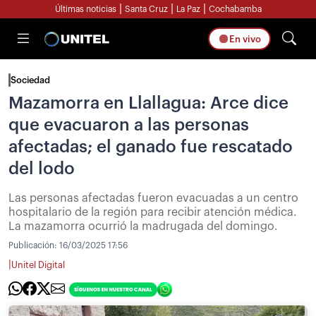
|
|
|
Últimas noticias
Santa Cruz
La Paz
Cochabamba
En vivo
Sociedad
Mazamorra en Llallagua: Arce dice
que evacuaron a las personas
afectadas; el ganado fue rescatado
del lodo
Las personas afectadas fueron evacuadas a un centro
hospitalario de la región para recibir atención médica.
La mazamorra ocurrió la madrugada del domingo.
Publicación:
16/03/2025 17:56
|
Unitel Digital