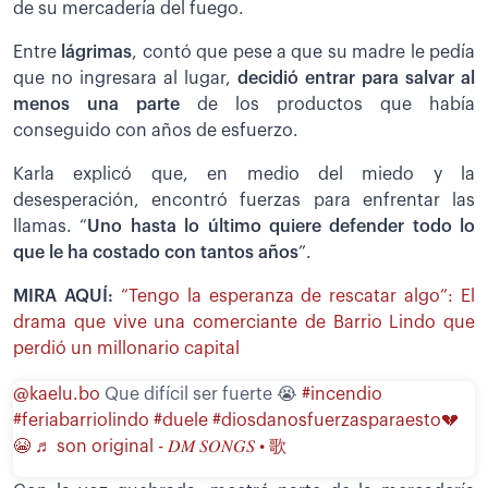
de su mercadería del fuego.
Entre
lágrimas
, contó que pese a que su madre le pedía
que no ingresara al lugar,
decidió entrar para salvar al
menos una parte
de los productos que había
conseguido con años de esfuerzo.
Karla explicó que, en medio del miedo y la
desesperación, encontró fuerzas para enfrentar las
llamas. “
Uno hasta lo último quiere defender todo lo
que le ha costado con tantos años
”.
MIRA AQUÍ:
“Tengo la esperanza de rescatar algo”: El
drama que vive una comerciante de Barrio Lindo que
perdió un millonario capital
@kaelu.bo
Que difícil ser fuerte 😭
#incendio
#feriabarriolindo
#duele
#diosdanosfuerzasparaesto💔
😭
♬ son original - 𝐷𝑀 𝑆𝑂𝑁𝐺𝑆 • 歌