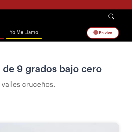
e
Yo Me Llamo
En vivo
e de 9 grados bajo cero
 valles cruceños.