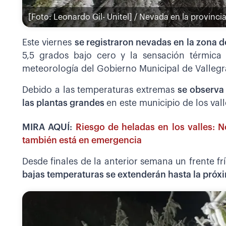
[Foto: Leonardo Gil- Unitel] / Nevada en la provinci
Este viernes
se registraron nevadas en la zona d
5,5 grados bajo cero y la sensación térmica
meteorología del Gobierno Municipal de Valleg
Debido a las temperaturas extremas
se observa
las plantas grandes
en este municipio de los val
MIRA AQUÍ:
Riesgo de heladas en los valles: N
también está en emergencia
Desde finales de la anterior semana un frente f
bajas temperaturas se extenderán hasta la pró