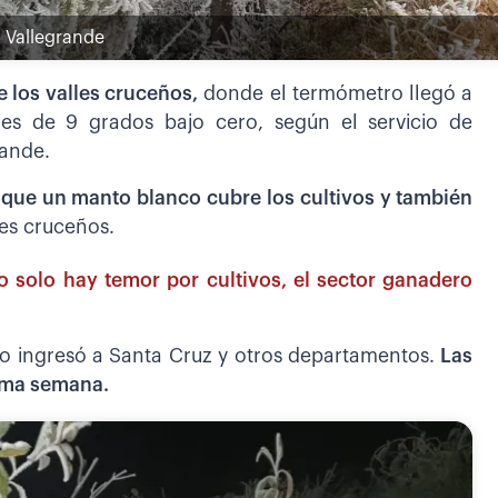
a Vallegrande
e los valles cruceños,
donde el termómetro llegó a
 es de 9 grados bajo cero, según el servicio de
rande.
 que un manto blanco cubre los cultivos y también
les cruceños.
o solo hay temor por cultivos, el sector ganadero
río ingresó a Santa Cruz y otros departamentos.
Las
xima semana.