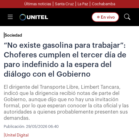
|
|
|
Últimas noticias
Santa Cruz
La Paz
Cochabamba
En vivo
Sociedad
“No existe gasolina para trabajar”:
Choferes cumplen el tercer día de
paro indefinido a la espera del
diálogo con el Gobierno
El dirigente del Transporte Libre, Limbert Tancara,
indicó que la dirigencia recibió notas de parte del
Gobierno, aunque dijo que no hay una invitación
formal, por lo que esperan conocer la cita oficial y las
autoridades a quienes probablemente presenten sus
demandas.
Publicación:
29/05/2026 06:40
|
Unitel Digital