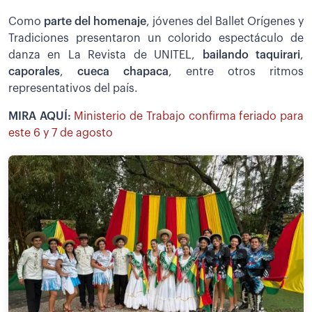
Como
parte del homenaje
, jóvenes del Ballet Orígenes y
Tradiciones presentaron un colorido espectáculo de
danza en La Revista de UNITEL,
bailando taquirari
,
caporales
,
cueca chapaca
, entre otros ritmos
representativos del país.
MIRA AQUÍ:
Ministerio de Trabajo confirma feriado para
este 6 y 7 de agosto