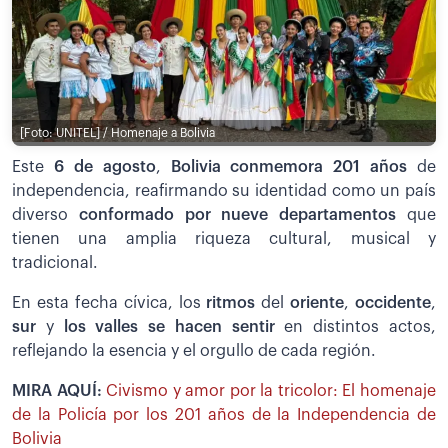
[Foto: UNITEL] / Homenaje a Bolivia
Este
6 de agosto
,
Bolivia conmemora 201 años
de
independencia, reafirmando su identidad como un país
diverso
conformado por nueve departamentos
que
tienen una amplia riqueza cultural, musical y
tradicional.
En esta fecha cívica, los
ritmos
del
oriente
,
occidente
,
sur
y
los valles se hacen sentir
en distintos actos,
reflejando la esencia y el orgullo de cada región.
MIRA AQUÍ:
Civismo y amor por la tricolor: El homenaje
de la Policía por los 201 años de la Independencia de
Bolivia