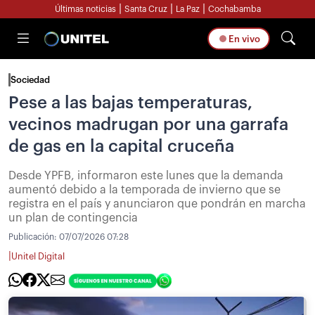
|
|
|
Últimas noticias
Santa Cruz
La Paz
Cochabamba
En vivo
Sociedad
Pese a las bajas temperaturas,
vecinos madrugan por una garrafa
de gas en la capital cruceña
Desde YPFB, informaron este lunes que la demanda
aumentó debido a la temporada de invierno que se
registra en el país y anunciaron que pondrán en marcha
un plan de contingencia
Publicación:
07/07/2026 07:28
|
Unitel Digital