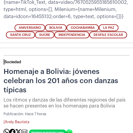
{name=TikTok_Text, data=video/7670525955185610002,
type=html, options=[], Milenium={name=Milenium,
data=idcon=16455132;order=6, type=text, options=[]}}
ANIVERSARIO
BOLIVIA
COCHABAMBA
LA PAZ
SANTA CRUZ
SUCRE
INDEPENDENCIA
DESFILE ESCOLAR
Sociedad
Homenaje a Bolivia: jóvenes
celebran los 201 años con danzas
típicas
Los ritmos y danzas de las diferentes regiones del país
se hacen presentes en los homenajes para Bolivia
Publicación:
Hace 7 horas
|
Arely Bautista