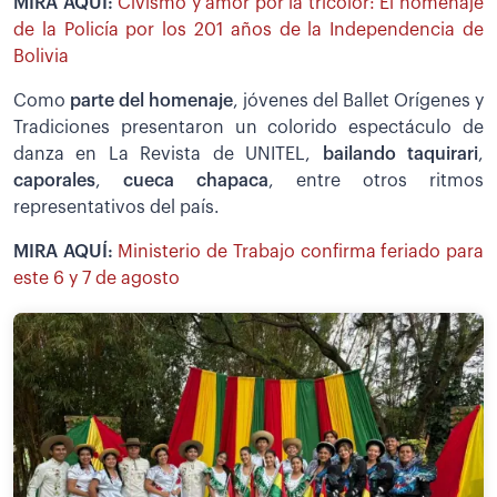
MIRA AQUÍ:
Civismo y amor por la tricolor: El homenaje
de la Policía por los 201 años de la Independencia de
Bolivia
Como
parte del homenaje
, jóvenes del Ballet Orígenes y
Tradiciones presentaron un colorido espectáculo de
danza en La Revista de UNITEL,
bailando taquirari
,
caporales
,
cueca chapaca
, entre otros ritmos
representativos del país.
MIRA AQUÍ:
Ministerio de Trabajo confirma feriado para
este 6 y 7 de agosto