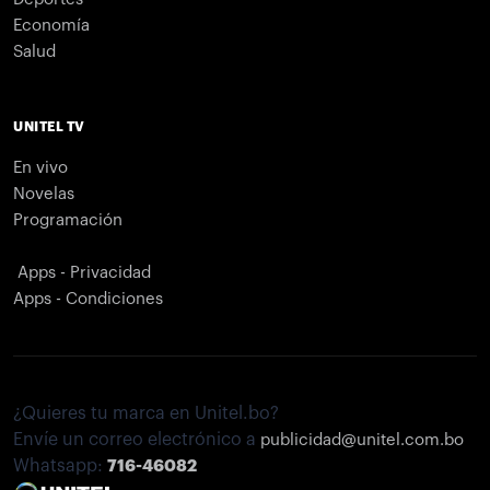
Economía
Salud
UNITEL TV
En vivo
Novelas
Programación
Apps - Privacidad
Apps - Condiciones
¿Quieres tu marca en Unitel.bo?
Envíe un correo electrónico a
publicidad@unitel.com.bo
Whatsapp:
716-46082