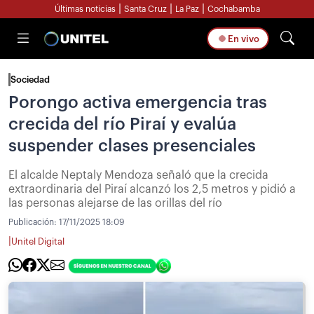
|
|
|
Últimas noticias
Santa Cruz
La Paz
Cochabamba
En vivo
Sociedad
Porongo activa emergencia tras
crecida del río Piraí y evalúa
suspender clases presenciales
El alcalde Neptaly Mendoza señaló que la crecida
extraordinaria del Piraí alcanzó los 2,5 metros y pidió a
las personas alejarse de las orillas del río
Publicación:
17/11/2025 18:09
|
Unitel Digital