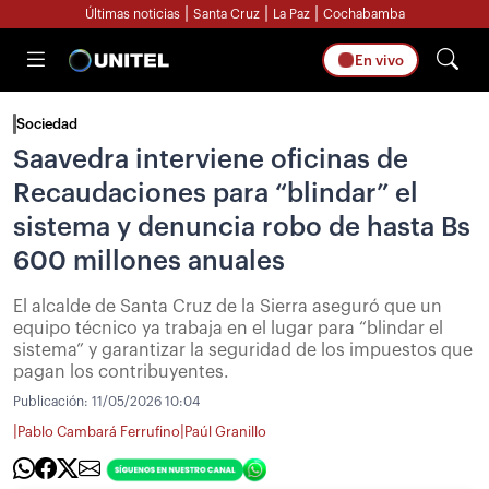
|
|
|
Últimas noticias
Santa Cruz
La Paz
Cochabamba
En vivo
Sociedad
Saavedra interviene oficinas de
Recaudaciones para “blindar” el
sistema y denuncia robo de hasta Bs
600 millones anuales
El alcalde de Santa Cruz de la Sierra aseguró que un
equipo técnico ya trabaja en el lugar para “blindar el
sistema” y garantizar la seguridad de los impuestos que
pagan los contribuyentes.
Publicación:
11/05/2026 10:04
|
|
Pablo Cambará Ferrufino
Paúl Granillo