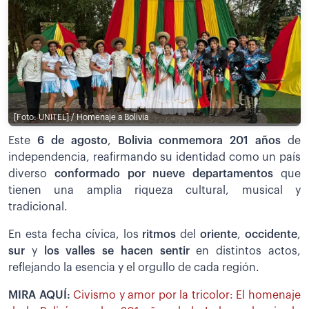
[Foto: UNITEL] / Homenaje a Bolivia
Este
6 de agosto
,
Bolivia conmemora 201 años
de
independencia, reafirmando su identidad como un país
diverso
conformado por nueve departamentos
que
tienen una amplia riqueza cultural, musical y
tradicional.
En esta fecha cívica, los
ritmos
del
oriente
,
occidente
,
sur
y
los valles se hacen sentir
en distintos actos,
reflejando la esencia y el orgullo de cada región.
MIRA AQUÍ:
Civismo y amor por la tricolor: El homenaje