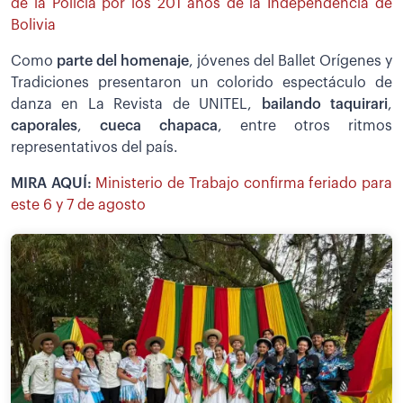
de la Policía por los 201 años de la Independencia de
Bolivia
Como
parte del homenaje
, jóvenes del Ballet Orígenes y
Tradiciones presentaron un colorido espectáculo de
danza en La Revista de UNITEL,
bailando taquirari
,
caporales
,
cueca chapaca
, entre otros ritmos
representativos del país.
MIRA AQUÍ:
Ministerio de Trabajo confirma feriado para
este 6 y 7 de agosto