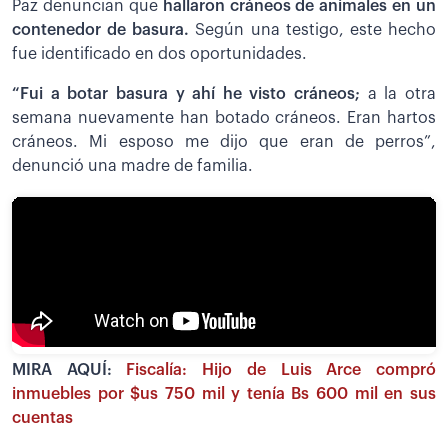
Paz denuncian que
hallaron cráneos de animales en un
contenedor de basura.
Según una testigo, este hecho
fue identificado en dos oportunidades.
“Fui a botar basura y ahí he visto cráneos;
a la otra
semana nuevamente han botado cráneos. Eran hartos
cráneos. Mi esposo me dijo que eran de perros”,
denunció una madre de familia.
MIRA AQUÍ:
Fiscalía: Hijo de Luis Arce compró
inmuebles por $us 750 mil y tenía Bs 600 mil en sus
cuentas