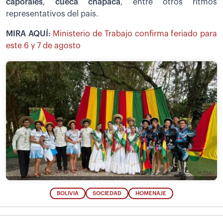
caporales
,
cueca chapaca
, entre otros ritmos
representativos del país.
MIRA AQUÍ:
Ministerio de Trabajo confirma feriado para
este 6 y 7 de agosto
BOLIVIA
SOCIEDAD
HOMENAJE