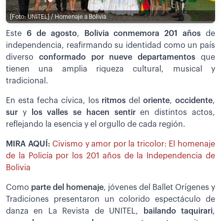
[Foto: UNITEL] / Homenaje a Bolivia
Este
6 de agosto
,
Bolivia conmemora 201 años
de
independencia, reafirmando su identidad como un país
diverso
conformado por nueve departamentos
que
tienen una amplia riqueza cultural, musical y
tradicional.
En esta fecha cívica, los
ritmos
del
oriente
,
occidente
,
sur
y
los valles se hacen sentir
en distintos actos,
reflejando la esencia y el orgullo de cada región.
MIRA AQUÍ:
Civismo y amor por la tricolor: El homenaje
de la Policía por los 201 años de la Independencia de
Bolivia
Como
parte del homenaje
, jóvenes del Ballet Orígenes y
Tradiciones presentaron un colorido espectáculo de
danza en La Revista de UNITEL,
bailando taquirari
,