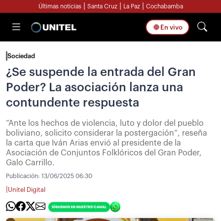
|
|
|
Últimas noticias
Santa Cruz
La Paz
Cochabamba
En vivo
Sociedad
¿Se suspende la entrada del Gran
Poder? La asociación lanza una
contundente respuesta
“Ante los hechos de violencia, luto y dolor del pueblo
boliviano, solicito considerar la postergación”, reseña
la carta que Iván Arias envió al presidente de la
Asociación de Conjuntos Folklóricos del Gran Poder,
Galo Carrillo.
Publicación:
13/06/2025 06:30
|
Unitel Digital