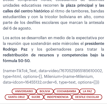
unidades educativas recorren
la plaza principal y las
calles del centro histórico
al ritmo de tambores, bandas
estudiantiles y con la tricolor boliviana en alto, como
parte de los desfiles escolares que marcan la antesala
del 6 de agosto.
Los actos se desarrollan en medio de la expectativa por
la reunión que sostendrán este miércoles el
presidente
Rodrigo Paz
y los gobernadores para tratar la
redistribución de recursos y competencias bajo la
fórmula 50-50.
{name=TikTok_Text, data=video/7670525955185610002,
type=html, options=[], Milenium={name=Milenium,
data=idcon=16455132;order=6, type=text, options=[]}}
ANIVERSARIO
BOLIVIA
COCHABAMBA
LA PAZ
SANTA CRUZ
SUCRE
INDEPENDENCIA
DESFILE ESCOLAR