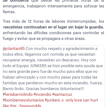
de bomberos
que desde las primeras horas de la
emergencia, trabajaron intensamente para sofocar las
llamas.
Tras más de 12 horas de labores ininterrumpidas, los
r
escatistas continuaban en el lugar sin bajar la guardia
,
enfrentando las difíciles condiciones para controlar el
fuego y evitar que se propagara a otras áreas.
@claritao95
Con mucho respeto y agradecimiento a
todos ellos, llegamos con comida ya que necesitan
recuperar energia, necesitan un descanso. Hoy con
todo el Equipo JUNKERS se hizo posible esta ayuda que
no sera grande pero fue de mucho para ellos que no
habian almorzado y con mucho pesar para todas las
familias que perdieron mucho en este incendio. fuerza,
Barrio lindo. Gracias bomberos Voluntarios!!!
#feriabarriolindo
#incendio
#santacruz
#bomberosvoluntarios
#junkers
♬ only love can hurt
like this - favsoundds