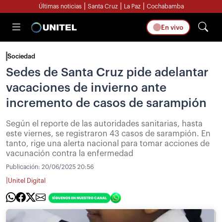
|
|
|
Últimas noticias
Santa Cruz
La Paz
Cochabamba
En vivo
Sociedad
Sedes de Santa Cruz pide adelantar
vacaciones de invierno ante
incremento de casos de sarampión
Según el reporte de las autoridades sanitarias, hasta
este viernes, se registraron 43 casos de sarampión. En
tanto, rige una alerta nacional para tomar acciones de
vacunación contra la enfermedad
Publicación:
20/06/2025 20:56
|
Unitel Digital