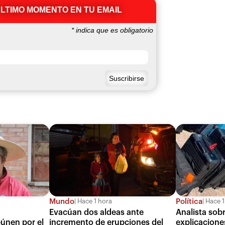
ÚLTIMO MOMENTO EN TU EMAIL
*
indica que es obligatorio
Mundo
Política
Hace 1 hora
Hace 1
e
Evacúan dos aldeas ante
Analista sob
únen por el
incremento de erupciones del
explicacione