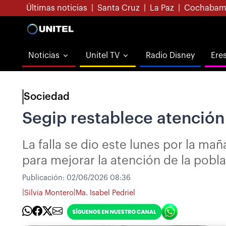
Últimas noticias
|
Santa Cruz
|
La Paz
|
Cochabam
Noticias
Unitel TV
Radio Disney
Ere
Sociedad
Segip restablece atención
La falla se dio este lunes por la m
para mejorar la atención de la pobl
Publicación:
02/06/2026 08:36
|
|
Silvia Montero
Ma. Isabel Pedriel