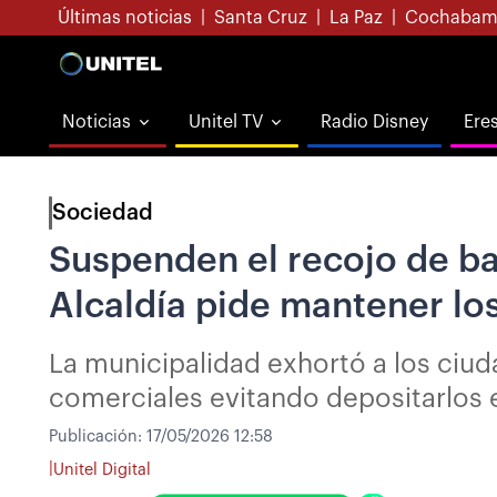
Últimas noticias
|
Santa Cruz
|
La Paz
|
Cochabam
Noticias
Unitel TV
Radio Disney
Ere
Sociedad
Suspenden el recojo de bas
Alcaldía pide mantener lo
La municipalidad exhortó a los ciud
comerciales evitando depositarlos 
Publicación:
17/05/2026 12:58
|
Unitel Digital