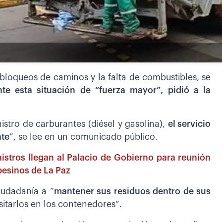
 bloqueos de caminos y la falta de combustibles, se
te esta situación de “fuerza mayor”, pidió a la
nistro de carburantes (diésel y gasolina),
el servicio
nte
”, se lee en un comunicado público.
nistros llegan al Palacio de Gobierno para reunión
pesinos de La Paz
iudadanía a “
mantener sus residuos dentro de sus
itarlos en los contenedores”.