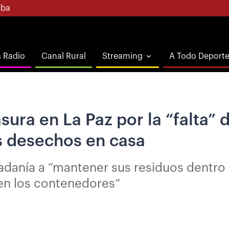
ba
s Radio
Canal Rural
Streaming
A Todo Deport
ura en La Paz por la “falta” 
s desechos en casa
adanía a “mantener sus residuos dentro 
en los contenedores”