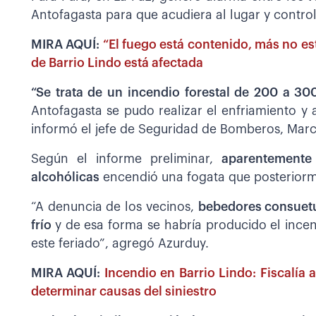
Antofagasta para que acudiera al lugar y control
MIRA AQUÍ:
“El fuego está contenido, más no est
de Barrio Lindo está afectada
“Se trata de un incendio forestal de 200 a 3
Antofagasta se pudo realizar el enfriamiento y
informó el jefe de Seguridad de Bomberos, Mar
Según el informe preliminar,
aparentemente
alcohólicas
encendió una fogata que posteriorme
“A denuncia de los vecinos,
bebedores consuetu
frío
y de esa forma se habría producido el ince
este feriado”, agregó Azurduy.
MIRA AQUÍ:
Incendio en Barrio Lindo: Fiscalía 
determinar causas del siniestro