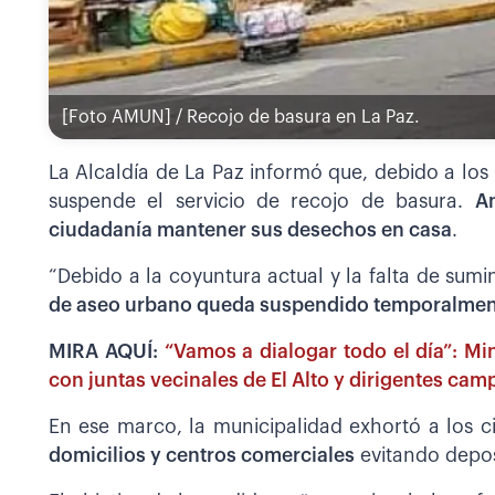
[Foto AMUN] / Recojo de basura en La Paz.
La Alcaldía de La Paz informó que, debido a los
suspende el servicio de recojo de basura.
An
ciudadanía mantener sus desechos en casa
.
“Debido a la coyuntura actual y la falta de sumi
de aseo urbano queda suspendido temporalme
MIRA AQUÍ:
“Vamos a dialogar todo el día”: Mi
con juntas vecinales de El Alto y dirigentes cam
En ese marco, la municipalidad exhortó a los c
domicilios y centros comerciales
evitando depos