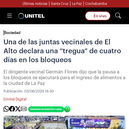
|
|
|
Últimas noticias
Santa Cruz
La Paz
Cochabamba
En vivo
Sociedad
Una de las juntas vecinales de El
Alto declara una “tregua” de cuatro
días en los bloqueos
El dirigente vecinal Germán Flores dijo que la pausa a
los bloqueos se ejecutará para el ingreso de alimentos a
la ciudad de La Paz
Publicación:
03/06/2026 16:30
|
Unitel Digital