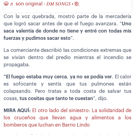
😭
♬ son original - 𝐷𝑀 𝑆𝑂𝑁𝐺𝑆 • 歌
Con la voz quebrada, mostró parte de la mercadería
que logró sacar antes de que el fuego avanzara. “
Uno
saca valentía de donde no tiene y entré con todas mis
fuerzas y pudimos sacar esto
”.
La comerciante describió las condiciones extremas que
se vivían dentro del predio mientras el incendio se
propagaba.
”El fuego estaba muy cerca
,
ya no se podía ver
. El calor
es sofocante y sentís que tus pulmones están
colapsando. Pero tratas a toda costa de salvar tus
cosas,
tus cositas que tanto te cuestan
”, dijo.
MIRA AQUÍ:
El otro lado del siniestro: La solidaridad de
los cruceños que llevan agua y alimentos a los
bomberos que luchan en Barrio Lindo