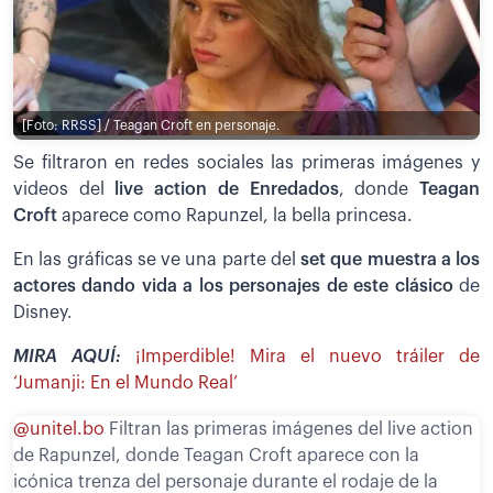
[Foto: RRSS] / Teagan Croft en personaje.
Se filtraron en redes sociales las primeras imágenes y
videos del
live action de Enredados
, donde
Teagan
Croft
aparece como Rapunzel, la bella princesa.
En las gráficas se ve una parte del
set que muestra a los
actores dando vida a los personajes de este clásico
de
Disney.
MIRA AQUÍ:
¡Imperdible! Mira el nuevo tráiler de
‘Jumanji: En el Mundo Real’
@unitel.bo
Filtran las primeras imágenes del live action
de Rapunzel, donde Teagan Croft aparece con la
icónica trenza del personaje durante el rodaje de la