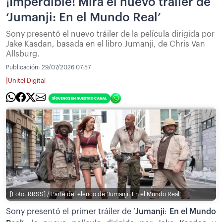
¡Imperdible! Mira el nuevo tráiler de
‘Jumanji: En el Mundo Real’
Sony presentó el nuevo tráiler de la película dirigida por
Jake Kasdan, basada en el libro Jumanji, de Chris Van
Allsburg.
Publicación:
29/07/2026 07:57
|
Unitel Digital
[Foto: RRSS] / Parte del elenco de ‘Jumanji: En el Mundo Real’
Sony presentó el primer tráiler de ‘
Jumanji
:
En el Mundo