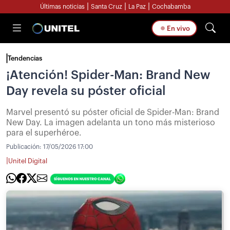
|
|
|
Últimas noticias
Santa Cruz
La Paz
Cochabamba
En vivo
Tendencias
¡Atención! Spider-Man: Brand New
Day revela su póster oficial
Marvel presentó su póster oficial de Spider-Man: Brand
New Day. La imagen adelanta un tono más misterioso
para el superhéroe.
Publicación:
17/05/2026 17:00
|
Unitel Digital