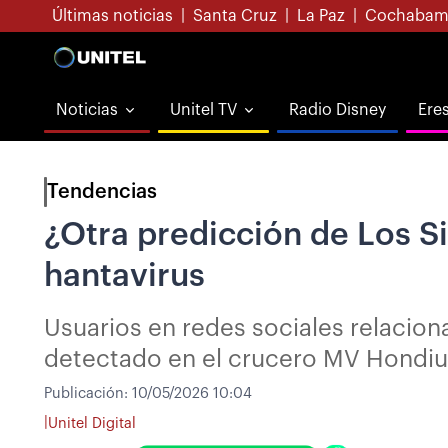
Últimas noticias
|
Santa Cruz
|
La Paz
|
Cochabam
Noticias
Unitel TV
Radio Disney
Ere
Tendencias
¿Otra predicción de Los S
hantavirus
Usuarios en redes sociales relacion
detectado en el crucero MV Hondiu
Publicación:
10/05/2026 10:04
|
Unitel Digital