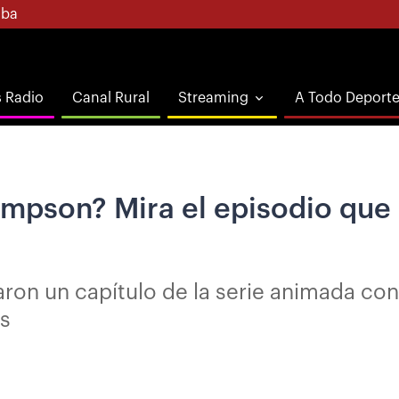
ba
s Radio
Canal Rural
Streaming
A Todo Deport
impson? Mira el episodio que 
aron un capítulo de la serie animada con
s