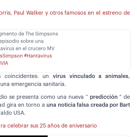
rris, Paul Walker y otros famosos en el estreno de
ragmento de The Simpsons
 episodio sobre una
avirus en el crucero MV
osSimpson
#Hantavirus
IVIA
s coincidentes: un
virus vinculado a animales
,
una emergencia sanitaria.
odio se presenta como una nueva “
predicción
” de
dad gira en torno a
una noticia falsa creada por Bart
raldo USA.
ra celebrar sus 25 años de aniversario