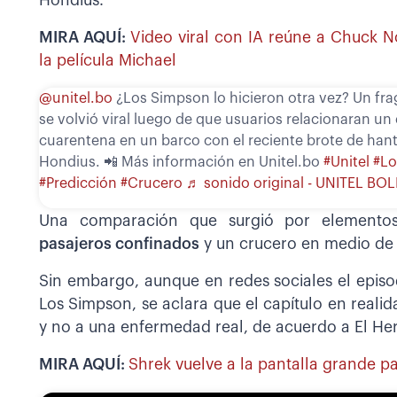
Hondius.
MIRA AQUÍ:
Video viral con IA reúne a Chuck No
la película Michael
@unitel.bo
¿Los Simpson lo hicieron otra vez? Un f
se volvió viral luego de que usuarios relacionaran un
cuarentena en un barco con el reciente brote de hant
Hondius. 📲 Más información en Unitel.bo
#Unitel
#L
#Predicción
#Crucero
♬ sonido original - UNITEL BOL
Una comparación que surgió por elemento
pasajeros confinados
y un crucero en medio de 
Sin embargo, aunque en redes sociales el epis
Los Simpson, se aclara que el capítulo en reali
y no a una enfermedad real, de acuerdo a El He
MIRA AQUÍ:
Shrek vuelve a la pantalla grande pa