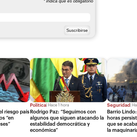
*
indica que es obligatorio
Política
Seguridad
Hace 1 hora
Ha
l riesgo país
Rodrigo Paz: “Seguimos con
Barrio Lindo:
os “en
algunos que siguen atacando la
horas persist
ses”
estabilidad democrática y
que se acaba
económica”
la maquinari