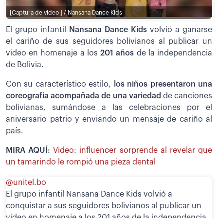
[Captura de video ] / Nansana Dance Kids
El grupo infantil
Nansana Dance Kids
volvió a ganarse
el cariño de sus seguidores bolivianos al publicar un
video en homenaje a los
201 años
de la independencia
de Bolivia.
Con su característico estilo,
los niños presentaron una
coreografía acompañada de una variedad
de canciones
bolivianas, sumándose a las celebraciones por el
aniversario patrio y enviando un mensaje de cariño al
país.
MIRA AQUÍ:
Video: influencer sorprende al revelar que
un tamarindo le rompió una pieza dental
@unitel.bo
El grupo infantil Nansana Dance Kids volvió a
conquistar a sus seguidores bolivianos al publicar un
video en homenaje a los 201 años de la independencia