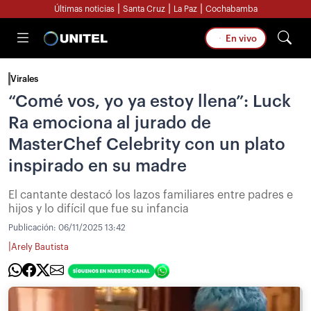
|
|
|
Últimas noticias
Santa Cruz
La Paz
Cochabamba
En vivo
Virales
“Comé vos, yo ya estoy llena”: Luck
Ra emociona al jurado de
MasterChef Celebrity con un plato
inspirado en su madre
El cantante destacó los lazos familiares entre padres e
hijos y lo difícil que fue su infancia
Publicación:
06/11/2025 13:42
|
Arely Bautista