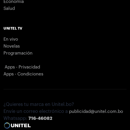
Economía
Salud
UNITEL TV
En vivo
Novelas
Programación
Apps - Privacidad
Apps - Condiciones
¿Quieres tu marca en Unitel.bo?
Envíe un correo electrónico a
publicidad@unitel.com.bo
Whatsapp:
716-46082