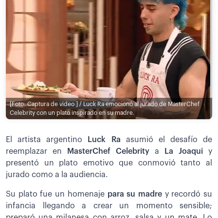
[Foto: Captura de video ] / Luck Ra emocionó al jurado de MasterChef
Celebrity con un plato inspirado en su madre.
El artista argentino
Luck Ra
asumió el desafío de
reemplazar en
MasterChef Celebrity
a
La Joaqui
y
presentó un plato emotivo que conmovió tanto al
jurado como a la audiencia.
Su plato fue un homenaje
para su madre
y recordó su
infancia llegando a crear un momento sensible;
preparó una milanesa con arroz, salsa y un mate. Lo