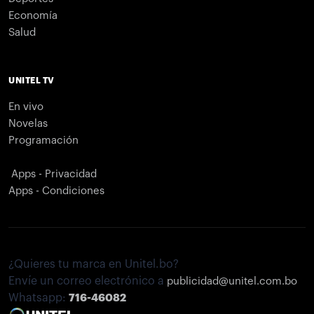
Economía
Salud
UNITEL TV
En vivo
Novelas
Programación
Apps - Privacidad
Apps - Condiciones
¿Quieres tu marca en Unitel.bo?
Envíe un correo electrónico a
publicidad@unitel.com.bo
Whatsapp:
716-46082