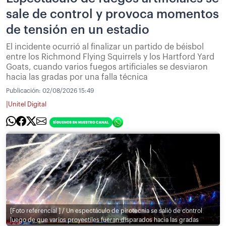
sale de control y provoca momentos
de tensión en un estadio
El incidente ocurrió al finalizar un partido de béisbol
entre los Richmond Flying Squirrels y los Hartford Yard
Goats, cuando varios fuegos artificiales se desviaron
hacia las gradas por una falla técnica
Publicación:
02/08/2026 15:49
|
Unitel Digital
[Foto referencial ] / Un espectáculo de pirotecnia se salió de control
luego de que varios proyectiles fueran disparados hacia las gradas