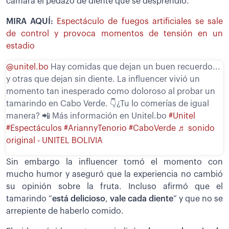
cámara el pedazo de diente que se desprendió.
MIRA AQUÍ:
Espectáculo de fuegos artificiales se sale
de control y provoca momentos de tensión en un
estadio
@unitel.bo
Hay comidas que dejan un buen recuerdo...
y otras que dejan sin diente. La influencer vivió un
momento tan inesperado como doloroso al probar un
tamarindo en Cabo Verde. 👇¿Tu lo comerías de igual
manera? 📲 Más información en Unitel.bo
#Unitel
#Espectáculos
#AriannyTenorio
#CaboVerde
♬ sonido
original - UNITEL BOLIVIA
Sin embargo la influencer tomó el momento con
mucho humor y aseguró que la experiencia no cambió
su opinión sobre la fruta. Incluso afirmó que el
tamarindo “
está delicioso
,
vale cada diente
” y que no se
arrepiente de haberlo comido.