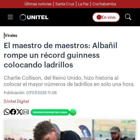
|
|
|
Últimas noticias
Santa Cruz
La Paz
Cochabamba
En vivo
Virales
El maestro de maestros: Albañil
rompe un récord guinness
colocando ladrillos
Charlie Collison, del Reino Unido, hizo historia al
colocar el mayor números de ladrillos en solo una hora.
Publicación:
07/07/2026 11:06
|
Unitel Digital