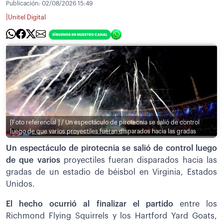
Publicación:
02/08/2026 15:49
|
Unitel Digital
[Foto referencial ] / Un espectáculo de pirotecnia se salió de control
luego de que varios proyectiles fueran disparados hacia las gradas
Un espectáculo de pirotecnia se salió de control luego
de que varios
proyectiles fueran disparados hacia las
gradas de un estadio de béisbol en Virginia, Estados
Unidos.
El hecho ocurrió al finalizar el partido
entre los
Richmond Flying Squirrels y los Hartford Yard Goats,