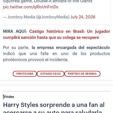
Squirrels game, Double-A affiliate of the Giants
pic.twitter.com/qRloUnFmDs
— Jomboy Media (@JomboyMedia)
July 24, 2026
MIRA AQUÍ:
Castigo histórico en Brasil: Un jugador
cumplirá sanción hasta que su colega se recupere
Por su parte,
la empresa encargada del espectáculo
indicó que una falla en uno de los productos
pirotécnicos provocó el incidente.
PIROTECNIA
ESTADIO EEUU
PARTIDO DE BEISBOL
Virales
Harry Styles sorprende a una fan al
acercarse a su auto para saludarla