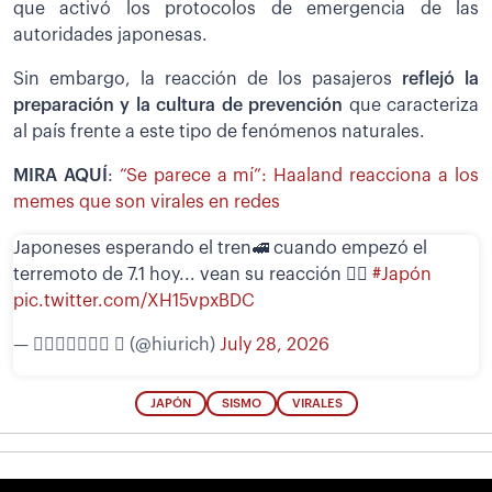
que activó los protocolos de emergencia de las
autoridades japonesas.
Sin embargo, la reacción de los pasajeros
reflejó la
preparación y la cultura de prevención
que caracteriza
al país frente a este tipo de fenómenos naturales.
MIRA AQUÍ
:
“Se parece a mí”: Haaland reacciona a los
memes que son virales en redes
Japoneses esperando el tren🚅 cuando empezó el
terremoto de 7.1 hoy... vean su reacción 🧘‍♀️
#Japón
pic.twitter.com/XH15vpxBDC
— 𝖧𝗂𝗎𝗋𝗂𝖼𝗁  (@hiurich)
July 28, 2026
JAPÓN
SISMO
VIRALES