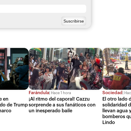
Farándula
Sociedad
Hace 1 hora
Hac
e en
¡Al ritmo del caporal! Cazzu
El otro lado d
ado de Trump
sorprende a sus fanáticos con
solidaridad 
 narco
un inesperado baile
llevan agua y
bomberos qu
Lindo