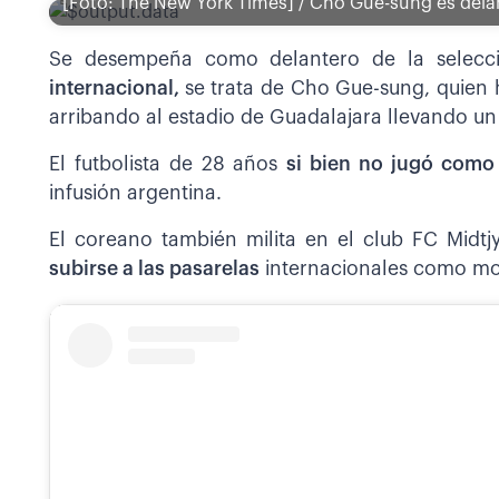
[Foto: The New York Times] / Cho Gue-sung es delan
Se desempeña como delantero de la selec
internacional,
se trata de Cho Gue-sung, quien 
arribando al estadio de Guadalajara llevando un
El futbolista de 28 años
si bien no jugó como t
infusión argentina.
El coreano también milita en el club FC Midt
subirse a las pasarelas
internacionales como mo