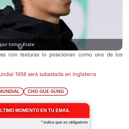
 por tomar mate
astes con texturas lo posicionan como uno de los
ndial 1958 será subastada en Inglaterra
 MUNDIAL
CHO GUE-SUNG
ÚLTIMO MOMENTO EN TU EMAIL
*
indica que es obligatorio