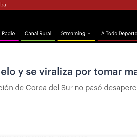
ba
s Radio
Canal Rural
Streaming
A Todo Deport
elo y se viraliza por tomar m
ción de Corea del Sur no pasó desaperci