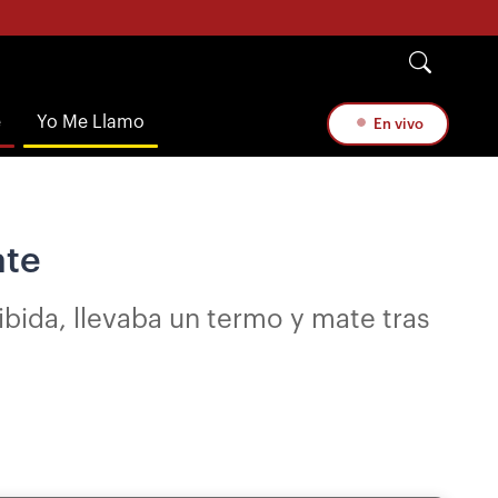
e
Yo Me Llamo
En vivo
ate
bida, llevaba un termo y mate tras