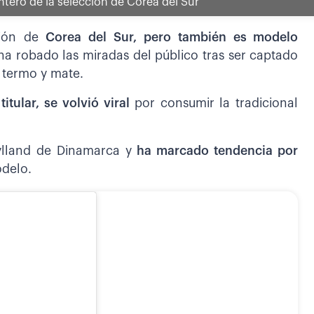
tero de la selección de Corea del Sur
ción de
Corea del Sur, pero también es modelo
ha robado las miradas del público tras ser captado
 termo y mate.
itular, se volvió viral
por consumir la tradicional
jylland de Dinamarca y
ha marcado tendencia por
delo.