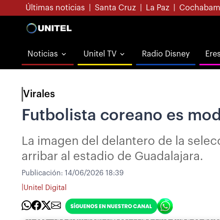
Últimas noticias
|
Santa Cruz
|
La Paz
|
Cochabam
Noticias
Unitel TV
Radio Disney
Ere
Virales
Futbolista coreano es mod
La imagen del delantero de la selec
arribar al estadio de Guadalajara.
Publicación:
14/06/2026 18:39
|
Unitel Digital