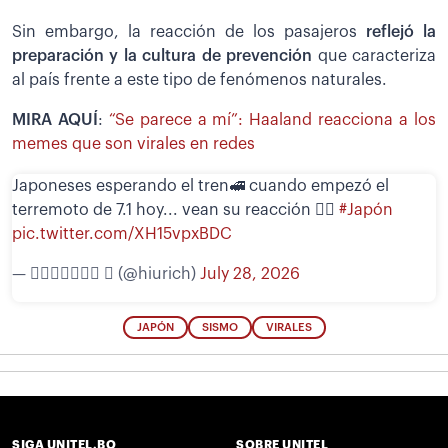
Sin embargo, la reacción de los pasajeros
reflejó la
preparación y la cultura de prevención
que caracteriza
al país frente a este tipo de fenómenos naturales.
MIRA AQUÍ
:
“Se parece a mí”: Haaland reacciona a los
memes que son virales en redes
Japoneses esperando el tren🚅 cuando empezó el
terremoto de 7.1 hoy... vean su reacción 🧘‍♀️
#Japón
pic.twitter.com/XH15vpxBDC
— 𝖧𝗂𝗎𝗋𝗂𝖼𝗁  (@hiurich)
July 28, 2026
JAPÓN
SISMO
VIRALES
SIGA UNITEL.BO
SOBRE UNITEL