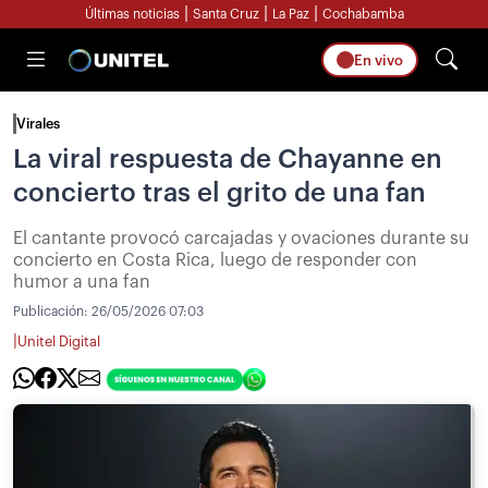
|
|
|
Últimas noticias
Santa Cruz
La Paz
Cochabamba
En vivo
Virales
La viral respuesta de Chayanne en
concierto tras el grito de una fan
El cantante provocó carcajadas y ovaciones durante su
concierto en Costa Rica, luego de responder con
humor a una fan
Publicación:
26/05/2026 07:03
|
Unitel Digital