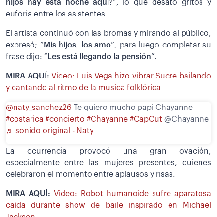
hijos hay esta noche aquí
?”, lo que desató gritos y
euforia entre los asistentes.
El artista continuó con las bromas y mirando al público,
expresó; “
Mis hijos
,
los amo
”, para luego completar su
frase dijo: “
Les está llegando la pensión
”.
MIRA AQUÍ:
Video: Luis Vega hizo vibrar Sucre bailando
y cantando al ritmo de la música folklórica
@naty_sanchez26
Te quiero mucho papi Chayanne
#costarica
#concierto
#Chayanne
#CapCut
@Chayanne
♬ sonido original - Naty
La ocurrencia provocó una gran ovación,
especialmente entre las mujeres presentes, quienes
celebraron el momento entre aplausos y risas.
MIRA AQUÍ:
Video: Robot humanoide sufre aparatosa
caída durante show de baile inspirado en Michael
Jackson