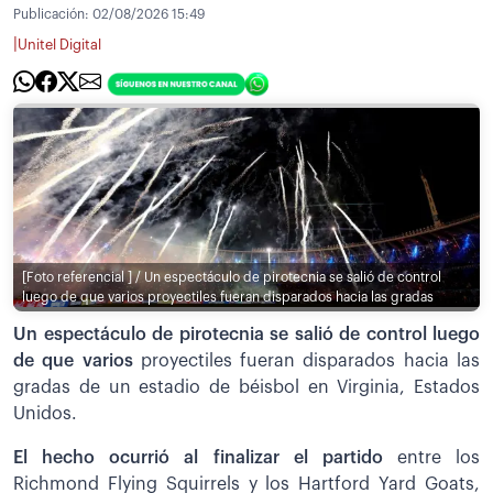
Publicación:
02/08/2026 15:49
|
Unitel Digital
[Foto referencial ] / Un espectáculo de pirotecnia se salió de control
luego de que varios proyectiles fueran disparados hacia las gradas
Un espectáculo de pirotecnia se salió de control luego
de que varios
proyectiles fueran disparados hacia las
gradas de un estadio de béisbol en Virginia, Estados
Unidos.
El hecho ocurrió al finalizar el partido
entre los
Richmond Flying Squirrels y los Hartford Yard Goats,