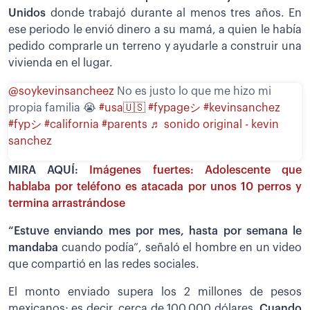
Unidos
donde trabajó durante al menos tres años. En
ese periodo le envió dinero a su mamá, a quien le había
pedido comprarle un terreno y ayudarle a construir una
vivienda en el lugar.
@soykevinsancheez
No es justo lo que me hizo mi
propia familia 😭
#usa🇺🇸
#fypageシ
#kevinsanchez
#fypシ
#california
#parents
♬ sonido original - kevin
sanchez
MIRA AQUÍ:
Imágenes fuertes: Adolescente que
hablaba por teléfono es atacada por unos 10 perros y
termina arrastrándose
“Estuve enviando mes por mes, hasta por semana le
mandaba
cuando podía”, señaló el hombre en un video
que compartió en las redes sociales.
El monto enviado supera los 2 millones de pesos
mexicanos; es decir, cerca de 100.000 dólares.
Cuando