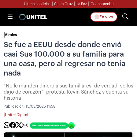
|
|
|
Últimas noticias
Santa Cruz
La Paz
Cochabamba
En vivo
Virales
Se fue a EEUU desde donde envió
casi $us 100.000 a su familia para
una casa, pero al regresar no tenía
nada
“No le manden dinero a sus familiares, de verdad, se los
digo de corazón”, protesta Kevin Sánchez y cuenta su
historia
Publicación:
15/03/2025 11:58
|
Unitel Digital