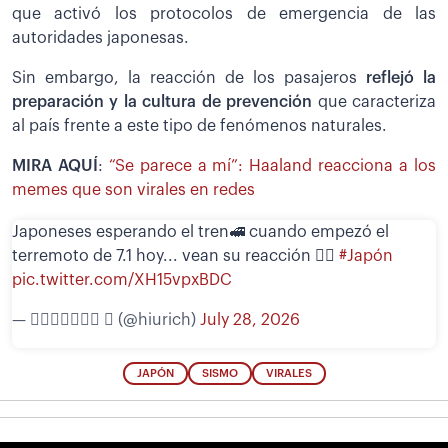
que activó los protocolos de emergencia de las
autoridades japonesas.
Sin embargo, la reacción de los pasajeros
reflejó la
preparación y la cultura de prevención
que caracteriza
al país frente a este tipo de fenómenos naturales.
MIRA AQUÍ
:
“Se parece a mí”: Haaland reacciona a los
memes que son virales en redes
Japoneses esperando el tren🚅 cuando empezó el
terremoto de 7.1 hoy... vean su reacción 🧘‍♀️
#Japón
pic.twitter.com/XH15vpxBDC
— 𝖧𝗂𝗎𝗋𝗂𝖼𝗁  (@hiurich)
July 28, 2026
JAPÓN
SISMO
VIRALES