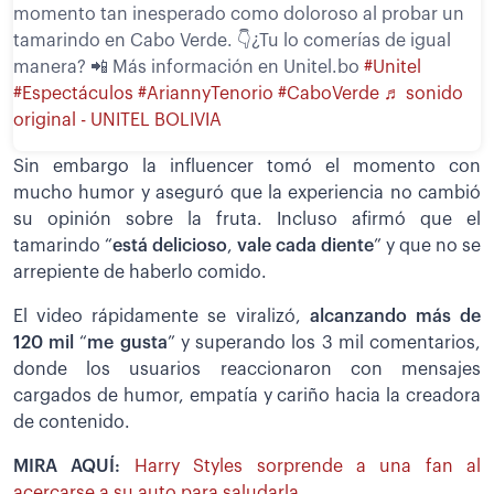
momento tan inesperado como doloroso al probar un
tamarindo en Cabo Verde. 👇¿Tu lo comerías de igual
manera? 📲 Más información en Unitel.bo
#Unitel
#Espectáculos
#AriannyTenorio
#CaboVerde
♬ sonido
original - UNITEL BOLIVIA
Sin embargo la influencer tomó el momento con
mucho humor y aseguró que la experiencia no cambió
su opinión sobre la fruta. Incluso afirmó que el
tamarindo “
está delicioso
,
vale cada diente
” y que no se
arrepiente de haberlo comido.
El video rápidamente se viralizó,
alcanzando más de
120 mil
“
me gusta
” y superando los 3 mil comentarios,
donde los usuarios reaccionaron con mensajes
cargados de humor, empatía y cariño hacia la creadora
de contenido.
MIRA AQUÍ:
Harry Styles sorprende a una fan al
acercarse a su auto para saludarla