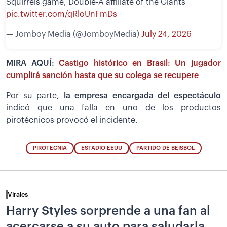
Squirrels game, Double-A affiliate of the Giants
pic.twitter.com/qRloUnFmDs
— Jomboy Media (@JomboyMedia)
July 24, 2026
MIRA AQUÍ:
Castigo histórico en Brasil: Un jugador
cumplirá sanción hasta que su colega se recupere
Por su parte,
la empresa encargada del espectáculo
indicó que una falla en uno de los productos
pirotécnicos provocó el incidente.
PIROTECNIA
ESTADIO EEUU
PARTIDO DE BEISBOL
Virales
Harry Styles sorprende a una fan al
acercarse a su auto para saludarla