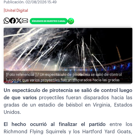
Publicación:
02/08/2026 15:49
|
Unitel Digital
[Foto referencial ] / Un espectáculo de pirotecnia se salió de control
luego de que varios proyectiles fueran disparados hacia las gradas
Un espectáculo de pirotecnia se salió de control luego
de que varios
proyectiles fueran disparados hacia las
gradas de un estadio de béisbol en Virginia, Estados
Unidos.
El hecho ocurrió al finalizar el partido
entre los
Richmond Flying Squirrels y los Hartford Yard Goats,