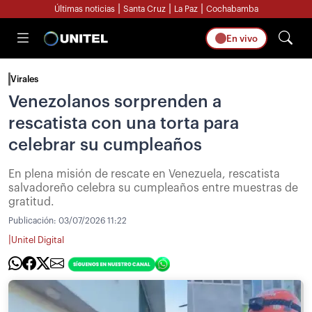
|
|
|
Últimas noticias
Santa Cruz
La Paz
Cochabamba
En vivo
Virales
Venezolanos sorprenden a
rescatista con una torta para
celebrar su cumpleaños
En plena misión de rescate en Venezuela, rescatista
salvadoreño celebra su cumpleaños entre muestras de
gratitud.
Publicación:
03/07/2026 11:22
|
Unitel Digital