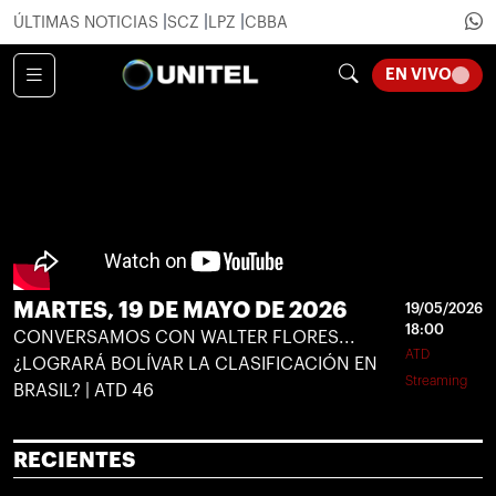
ÚLTIMAS NOTICIAS
SCZ
LPZ
CBBA
LOADI
EN VIVO
MARTES, 19 DE MAYO DE 2026
19/05/2026
18:00
CONVERSAMOS CON WALTER FLORES...
ATD
¿LOGRARÁ BOLÍVAR LA CLASIFICACIÓN EN
Streaming
BRASIL? | ATD 46
RECIENTES