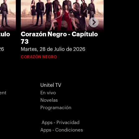
Corazón N
Corazón Negro - Capítulo
tulo
72
73
Lunes, 27 de
Martes, 28 de Julio de 2026
26
CORAZÓN NE
CORAZÓN NEGRO
Unitel TV
ent
En vivo
Novelas
Programación
Apps - Privacidad
Apps - Condiciones