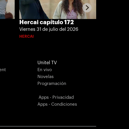
Hercai cap
Hercai capítulo 172
Jueves 30 de
Viernes 31 de julio del 2026
HERCAI
HERCAI
Unitel TV
ent
En vivo
Novelas
Programación
Apps - Privacidad
Apps - Condiciones