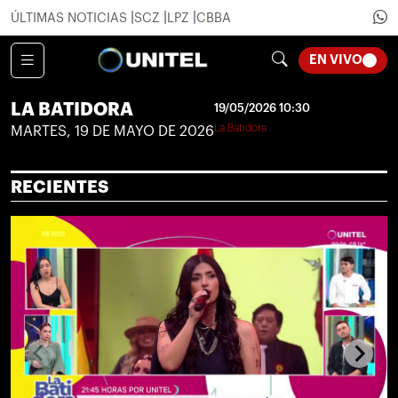
ÚLTIMAS NOTICIAS
SCZ
LPZ
CBBA
LOADI
EN VIVO
LA BATIDORA
19/05/2026 10:30
La Batidora
MARTES, 19 DE MAYO DE 2026
RECIENTES