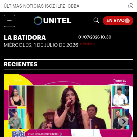
ÚLTIMAS NOTICIAS
SCZ
LPZ
CBBA
LOADI
EN VIVO
LA BATIDORA
01/07/2026 10:30
La Batidora
MIÉRCOLES, 1 DE JULIO DE 2026
RECIENTES