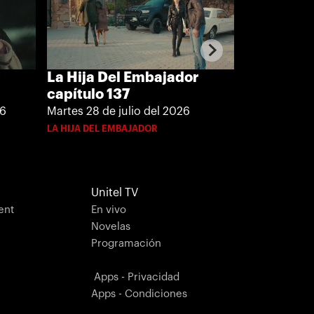
r
La Hija Del Embajador
La Hija D
capítulo 137
capítulo 
26
Martes 28 de julio del 2026
Viernes 24 de
LA HIJA DEL EMBAJADOR
LA HIJA DEL E
Unitel TV
ent
En vivo
Novelas
Programación
Apps - Privacidad
Apps - Condiciones